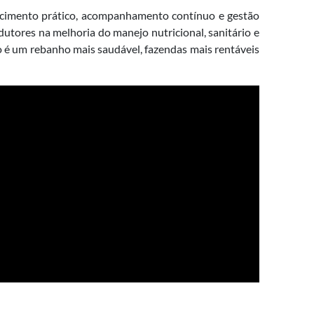
hecimento prático, acompanhamento contínuo e gestão
dutores na melhoria do manejo nutricional, sanitário e
 é um rebanho mais saudável, fazendas mais rentáveis