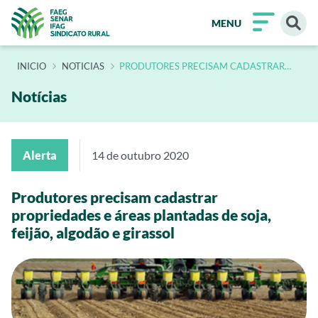
MENU
INÍCIO
NOTICIAS
PRODUTORES PRECISAM CADASTRAR
PROPRIEDADES E AREAS PLANTADAS DE
SOJA FEIJAO ALGODAO E GIRASSOL
Notícias
Alerta
14 de outubro 2020
Produtores precisam cadastrar
propriedades e áreas plantadas de soja,
feijão, algodão e girassol