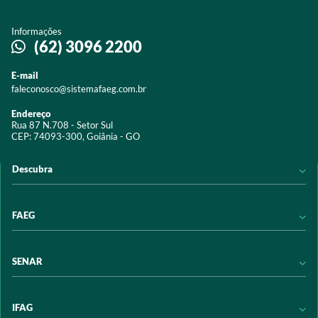
Informações
(62) 3096 2200
E-mail
faleconosco@sistemafaeg.com.br
Endereço
Rua 87 N.708 - Setor Sul
CEP: 74093-300, Goiânia - GO
Descubra
Notícias
FAEG
Acervo digital
Educação
Conheça a FAEG
SENAR
Programas e Serviços
Transparência
Eventos
Sindicatos
Conheça o SENAR
IFAG
Trabalhe conosco
Transparência