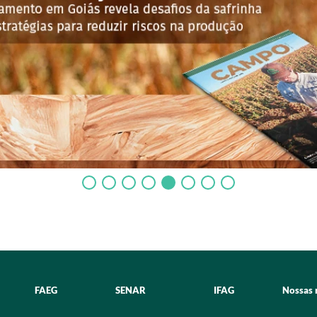
FAEG
SENAR
IFAG
Nossas 