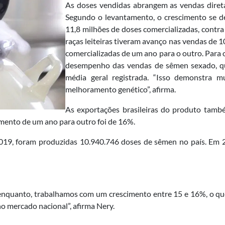
As doses vendidas abrangem as vendas diretas
Segundo o levantamento, o crescimento se de
11,8 milhões de doses comercializadas, contra
raças leiteiras tiveram avanço nas vendas de 
comercializadas de um ano para o outro. Para 
desempenho das vendas de sêmen sexado, q
média geral registrada. “Isso demonstra m
melhoramento genético”, afirma.
As exportações brasileiras do produto tamb
mento de um ano para outro foi de 16%.
2019, foram produzidas 10.940.746 doses de sêmen no país. Em 
r enquanto, trabalhamos com um crescimento entre 15 e 16%, o qu
o mercado nacional”, afirma Nery.