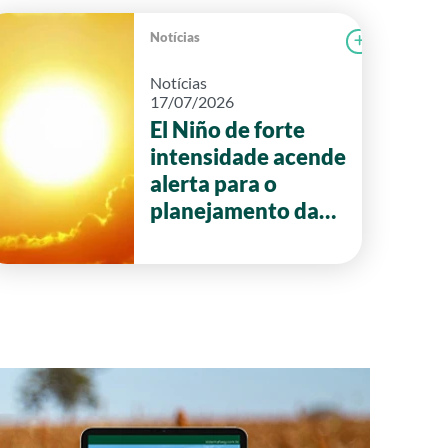
Notícias
r notícia
FAEG
Ler notícia
Notícias
17/07/2026
El Niño de forte
intensidade acende
alerta para o
planejamento da
safra 2026/27 em
Goiás