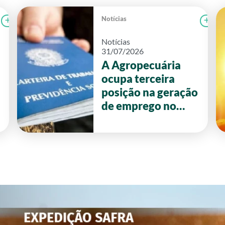
Notícias
Ler notícia
FAEG
Le
Notícias
31/07/2026
A Agropecuária
ocupa terceira
posição na geração
de emprego no
primeiro semestre
de 2026 em Goiás.