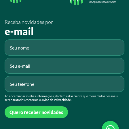
/SistemaFaeg
/sistemafaeg
Receba novidades por
Fluig
e-mail
Gmail
Ao encaminhar minhas informações, declaro estar ciente que meus dados pessoais
serão tratados conforme o
Aviso de Privacidade.
Quero receber novidades