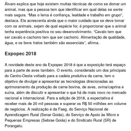
Álvaro explica que hoje existem muitas técnicas de como se domar um
animal, mas que a pessoa tem que identificar em qual delas se sente
mais segura. “Mas o lema é confiança, lealdade e trabalho em grupo”,
destaca. Ele acrescenta ainda que o maior cuidado que se deve tomar
com os animais, sejam de qual espécie for, é proporcionar que o animal
tenha experiência positiva no seu desenvolvimento. “Cavalo tem que
ser cavalo e cachorro tem que ser cachorro. Alimentação de qualidade,
água, e os bons tratos também são essenciais”, afirma.
Expopec 2018
A novidade deste ano da Expopec 2018 é que a exposição terá espaço
para a parte de aves também. O evento, considerado um dos principais
do Centro-Oeste voltado para a cadeia produtiva da carne, tem o
objetivo de divulgar e apresentar as tecnologias direcionadas ao
aprimoramento da produção de carne bovina, de aves, ovina/caprina e
suína, além de discutir e apresentar o que há de mais novo no mercado
nacional e internacional. Para a edição de 2018, a expectativa é
receber mais de 20 mil pessoas e superar os R$ 50 milhões em volume
de negócios. A realização é da Faeg, do Serviço Nacional de
Aprendizagem Rural (Senar Goiás), do Serviço de Apoio às Micro e
Pequenas Empresas (Sebrae Goiás) e do Sindicato Rural (SR) de
Porangatu.