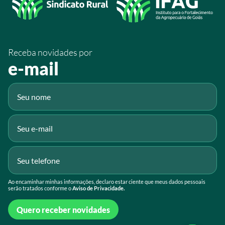
/SistemaFaeg
/sistemafaeg
Receba novidades por
Fluig
e-mail
Gmail
Ao encaminhar minhas informações, declaro estar ciente que meus dados pessoais
serão tratados conforme o
Aviso de Privacidade.
Quero receber novidades