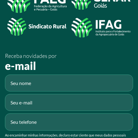
/SistemaFaeg
/sistemafaeg
/SistemaFaeg
/sistemafaeg
Receba novidades por
Fluig
e-mail
Gmail
Ao encaminhar minhas informações, declaro estar ciente que meus dados pessoais