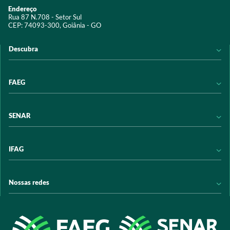
Endereço
Rua 87 N.708 - Setor Sul
CEP: 74093-300, Goiânia - GO
Descubra
Notícias
FAEG
Acervo digital
Educação
Conheça a FAEG
SENAR
Programas e Serviços
Transparência
Eventos
Sindicatos
Conheça o SENAR
IFAG
Trabalhe conosco
Transparência
Políticas de privacidade
Política de Privacidade
Conheça o IFAG
Nossas redes
Arrecadação
Programas e Serviços
Licitações
Publicações
/sistemafaeg
Acesso à Informação
@sistemafaeg