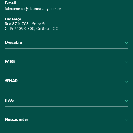
E-mail
faleconosco@sistemafaeg.com.br
Endereço
Rua 87 N.708 - Setor Sul
CEP: 74093-300, Goiânia - GO
Descubra
Notícias
FAEG
Acervo digital
Educação
Conheça a FAEG
SENAR
Programas e Serviços
Transparência
Eventos
Sindicatos
Conheça o SENAR
IFAG
Trabalhe conosco
Transparência
Políticas de privacidade
Política de Privacidade
Conheça o IFAG
Nossas redes
Arrecadação
Programas e Serviços
Licitações
Publicações