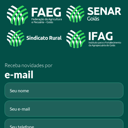
/sistemafaeg
Acesso à Informação
@sistemafaeg
/SistemaFaeg
/sistemafaeg
/SistemaFaeg
/sistemafaeg
Receba novidades por
Fluig
e-mail
Gmail