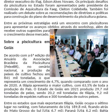
diretor executivo do Ifag, Edson Alves Novaes. Os principais desafios
da piscicultura no Estado foram apresentados pelo presidente da
Comissão de Aquicultura da Faeg, Cleiton Coldebella. Também foi
realizado um debate sobre as recomendações de diretrizes e políticas
para construção do plano de desenvolvimento da piscicultura goiana.
Entre as próximas estratégias está um encontro com piscicultores
para apresentar os avanços obtidos através do workshop, além de
receber outras
sugestões para
o crescimento desse mercado.
Sobre a piscicultura em
Goiás
De acordo com a 6ª edição do
Anuário da Associação
Brasileira da Piscicultura
(PeixeBR), no cenário
nacional, a produção de
peixes de cultivo fechou em
841 mil toneladas, o que
representa um crescimento de 4,7%, quando comparado com o ano
de 2020. A tilápia apresenta o maior cultivo, com 63,5% de toda a
produção do País. O Estado de Goiás em 2021 produziu 29,7 mil
toneladas de peixe, sendo 20,2 mil toneladas de tilápia, 9,2 mil
toneladas de espécies nativas e 300 toneladas de outros peixes.
Entre os estados que mais exportaram tilápia, Goiás ocupa o sétimo
lugar no ranking, com faturamento de US$ 189,8 mil, ficando atrás
do Mato Grosso do Sul (US$ 6,7 mi); Paraná (US$ 6,2 mi); Bahia