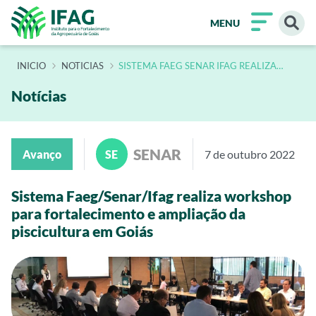
MENU
INÍCIO
NOTICIAS
SISTEMA FAEG SENAR IFAG REALIZA
WORKSHOP PARA FORTALECIMENTO E
AMPLIACAO DA PISCICULTURA EM GOIAS
Notícias
SENAR
Avanço
SE
7 de outubro 2022
Sistema Faeg/Senar/Ifag realiza workshop
para fortalecimento e ampliação da
piscicultura em Goiás