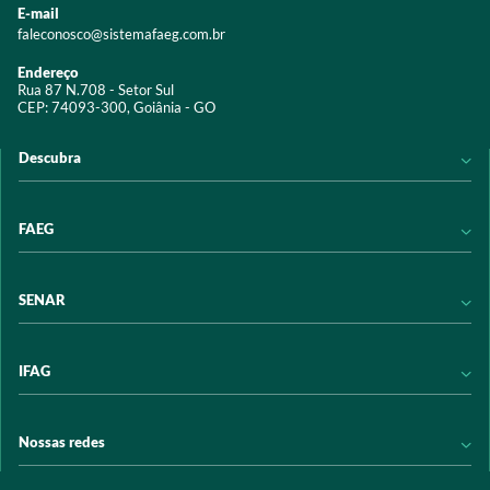
E-mail
faleconosco@sistemafaeg.com.br
Endereço
Rua 87 N.708 - Setor Sul
CEP: 74093-300, Goiânia - GO
Descubra
Notícias
FAEG
Acervo digital
Educação
Conheça a FAEG
SENAR
Programas e Serviços
Transparência
Eventos
Sindicatos
Conheça o SENAR
IFAG
Trabalhe conosco
Transparência
Políticas de privacidade
Política de Privacidade
Conheça o IFAG
Nossas redes
Arrecadação
Programas e Serviços
Licitações
Publicações