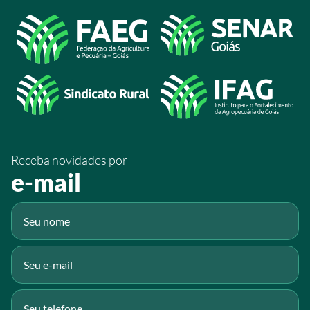
/sistemafaeg
Acesso à Informação
@sistemafaeg
/SistemaFaeg
/sistemafaeg
/SistemaFaeg
/sistemafaeg
Receba novidades por
Fluig
e-mail
Gmail