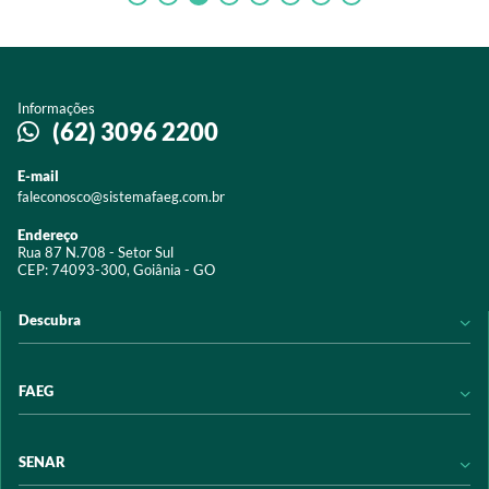
Informações
(62) 3096 2200
E-mail
faleconosco@sistemafaeg.com.br
Endereço
Rua 87 N.708 - Setor Sul
CEP: 74093-300, Goiânia - GO
Descubra
Notícias
FAEG
Acervo digital
Educação
Conheça a FAEG
SENAR
Programas e Serviços
Transparência