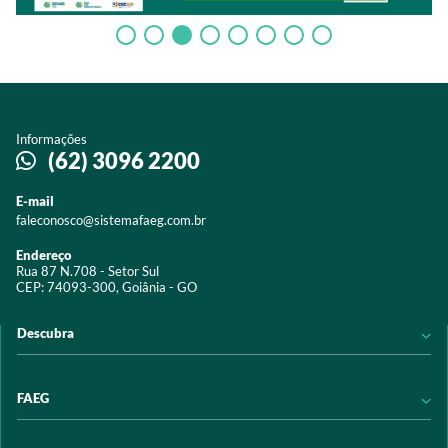
Informações
(62) 3096 2200
E-mail
faleconosco@sistemafaeg.com.br
Endereço
Rua 87 N.708 - Setor Sul
CEP: 74093-300, Goiânia - GO
Descubra
Notícias
FAEG
Acervo digital
Educação
Conheça a FAEG