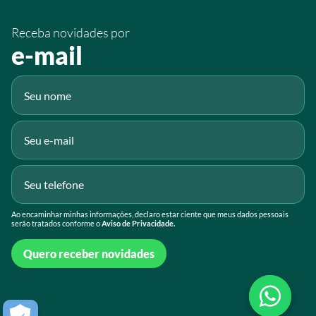
/sistemafaeg
Receba novidades por
Fluig
e-mail
Gmail
Ao encaminhar minhas informações, declaro estar ciente que meus dados pessoais
serão tratados conforme o
Aviso de Privacidade.
Quero receber novidades