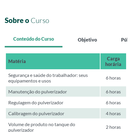
Sobre o
Curso
Conteúdo do Curso
Objetivo
Públ
Carga
Matéria
horária
Segurança e saúde do trabalhador: seus
6 horas
equipamentos e usos
Manutenção do pulverizador
6 horas
Regulagem do pulverizador
6 horas
Calibragem do pulverizador
4 horas
Volume de produto no tanque do
2 horas
pulverizador