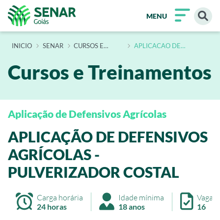
MENU
INÍCIO
SENAR
CURSOS E
APLICACAO DE
TREINAMENTOS
DEFENSIVOS AGRICOLAS
PULVERIZADOR COSTAL
Cursos e Treinamentos
Aplicação de Defensivos Agrícolas
APLICAÇÃO DE DEFENSIVOS
AGRÍCOLAS -
PULVERIZADOR COSTAL
Carga horária
Idade mínima
Vagas
24 horas
18 anos
16