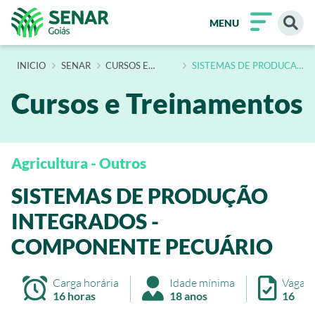
MENU
INÍCIO
SENAR
CURSOS E
SISTEMAS DE PRODUCAO
TREINAMENTOS
INTEGRADOS
COMPONENTE
PECUARIO
Cursos e Treinamentos
Agricultura - Outros
SISTEMAS DE PRODUÇÃO
INTEGRADOS -
COMPONENTE PECUÁRIO
Carga horária
Idade mínima
Vagas
16 horas
18 anos
16