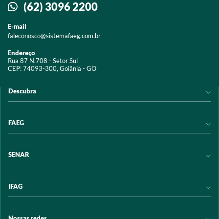
(62) 3096 2200
E-mail
faleconosco@sistemafaeg.com.br
Endereço
Rua 87 N.708 - Setor Sul
CEP: 74093-300, Goiânia - GO
Descubra
Notícias
FAEG
Acervo digital
Educação
Conheça a FAEG
SENAR
Programas e Serviços
Transparência
Eventos
Sindicatos
Conheça o SENAR
IFAG
Trabalhe conosco
Transparência
Políticas de privacidade
Política de Privacidade
Conheça o IFAG
Nossas redes