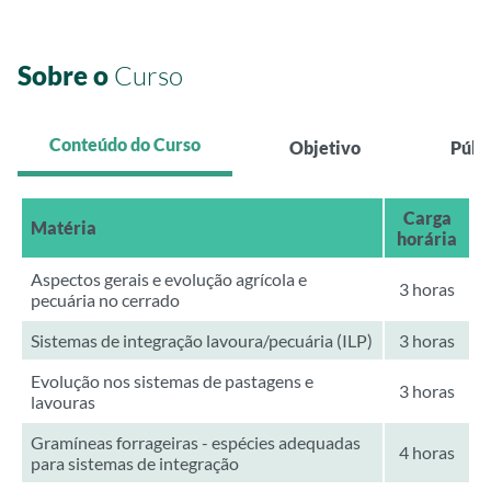
Sobre o
Curso
Conteúdo do Curso
Objetivo
Públ
Carga
Matéria
horária
Aspectos gerais e evolução agrícola e
3 horas
pecuária no cerrado
Sistemas de integração lavoura/pecuária (ILP)
3 horas
Evolução nos sistemas de pastagens e
3 horas
lavouras
Gramíneas forrageiras - espécies adequadas
4 horas
para sistemas de integração