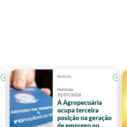
Notícias
Ler notícia
FAEG
Le
Notícias
31/07/2026
A Agropecuária
ocupa terceira
posição na geração
de emprego no