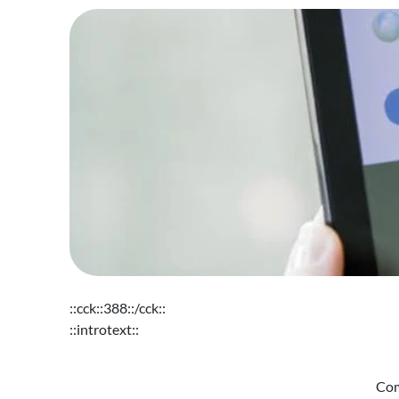
::cck::388::/cck::
::introtext::
Com