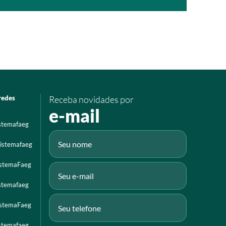
redes
Receba novidades por
e-mail
istemafaeg
istemafaeg
istemaFaeg
istemafaeg
istemaFaeg
istemafaeg