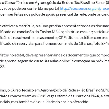
a o Curso Técnico em Agronegócio da Rede e-Tec Brasil no Senar (S
ovados pode ser conferida no portal
http://etec.senar.org.br/proce
evem ser feitas nos polos de apoio presencial da rede, onde os can
a efetivar a matrícula, o aluno precisa apresentar todos os docume
tificado de conclusão do Ensino Médio; histórico escolar; carteira
tidão de nascimento ou casamento; CPF; título de eleitor com os 
tificado de reservista, para homens com mais de 18 anos; foto 3x4
istos no edital, deve apresentar ainda os documentos que comprov
l de aprendizagem do curso. As aulas online já começam na próxima 
22.
imo, o Curso Técnico em Agronegócio da Rede e-Tec Brasil no SEN
datos concorreram às 1.981 vagas oferecidas. Para o SENAR, a alta
enciais, mas também da qualidade do ensino oferecido.