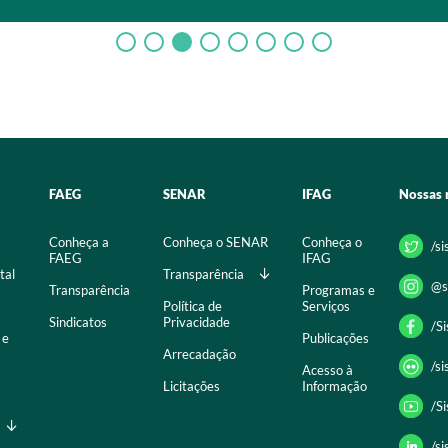
FAEG
SENAR
IFAG
Nossas 
Conheça a
Conheça o SENAR
Conheça o
/s
FAEG
IFAG
tal
Transparência
@s
Transparência
Programas e
Política de
Serviços
Sindicatos
Privacidade
/S
 e
Publicações
Arrecadação
/s
Acesso à
Licitações
Informação
/S
/s