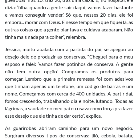
dizia: ‘filha, quando a gente sair daqui, vamos fazer bastante
e vamos conseguir vender.’ Só que, nesses 20 dias, ele foi
embora... morar com Deus. E nesse tempo em que fiquei lá, as
outras coisas que a gente plantava e cuidava acabaram. Não
tinha mais nada para colher”, relembra.
Jéssica, muito abalada com a partida do pai, se apegou ao
desejo dele de produzir as conservas. “Cheguei para o meu
esposo e falei: ‘vamos fazer potinhos de conserva. A gente
não tem outra opção.’ Compramos os produtos para
começar. Lembro que a primeira remessa foi com adesivos
que tinham apenas um telefone, um código de barras e um
nome. Começamos com cerca de 400 unidades. A partir daí,
fomos crescendo, trabalhando dia e noite, lutando. Todas as
lágrimas, a saudade do meu pai eu usava como força pra fazer
esse desejo que ele tinha de dar certo”, explica.
As guarirobas abriram caminho para um novo negócio.
Surgiram diversos tipos de conservas: jiló, cebola, batata,