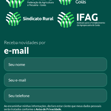
/SistemaFaeg
/sistemafaeg
/SistemaFaeg
/sistemafaeg
Receba novidades por
Fluig
e-mail
Gmail
Ao encaminhar minhas informações, declaro estar ciente que meus dados pessoais
serão tratados conforme o
Aviso de Privacidade.