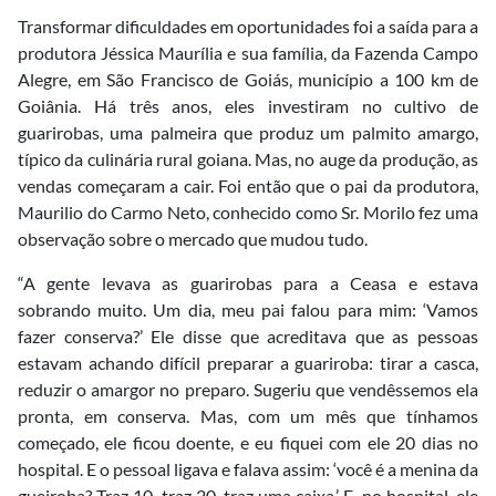
Transformar dificuldades em oportunidades foi a saída para a
produtora Jéssica Maurília e sua família, da Fazenda Campo
Alegre, em São Francisco de Goiás, município a 100 km de
Goiânia. Há três anos, eles investiram no cultivo de
guarirobas, uma palmeira que produz um palmito amargo,
típico da culinária rural goiana. Mas, no auge da produção, as
vendas começaram a cair. Foi então que o pai da produtora,
Maurilio do Carmo Neto, conhecido como Sr. Morilo fez uma
observação sobre o mercado que mudou tudo.
“A gente levava as guarirobas para a Ceasa e estava
sobrando muito. Um dia, meu pai falou para mim: ‘Vamos
fazer conserva?’ Ele disse que acreditava que as pessoas
estavam achando difícil preparar a guariroba: tirar a casca,
reduzir o amargor no preparo. Sugeriu que vendêssemos ela
pronta, em conserva. Mas, com um mês que tínhamos
começado, ele ficou doente, e eu fiquei com ele 20 dias no
hospital. E o pessoal ligava e falava assim: ‘você é a menina da
gueiroba? Traz 10, traz 20, traz uma caixa.’ E, no hospital, ele