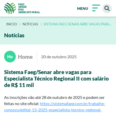
MENU
INÍCIO
NOTICIAS
SISTEMA FAEG SENAR ABRE VAGAS PARA
ESPECIALISTA TECNICO REGIONAL II COM
SALARIO DE R 11 MIL
Notícias
Home
Ho
20 de outubro 2025
Sistema Faeg/Senar abre vagas para
Especialista Técnico Regional II com salário
de R$ 11 mil
As inscrições vão até 28 de outubro de 2025 e podem ser
feitas no site oficial:
https://sistemafaeg.com.br/trabalhe-
conosco/edital-13-2025-especialista-tecnico-regional-