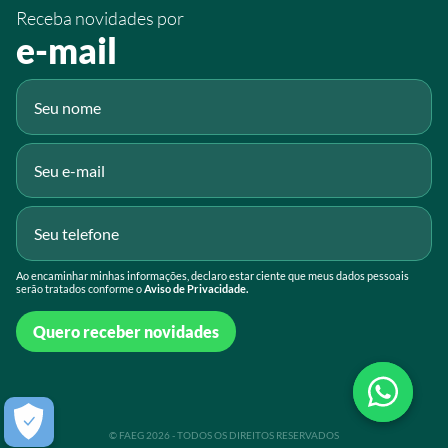
Receba novidades por
Fluig
e-mail
Gmail
Ao encaminhar minhas informações, declaro estar ciente que meus dados pessoais
serão tratados conforme o
Aviso de Privacidade.
Quero receber novidades
© FAEG 2026 - TODOS OS DIREITOS RESERVADOS