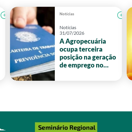
Notícias
Ler notícia
CAMPOLAB
Le
Notícias
31/07/2026
A Agropecuária
ocupa terceira
posição na geração
de emprego no
primeiro semestre
de 2026 em Goiás.