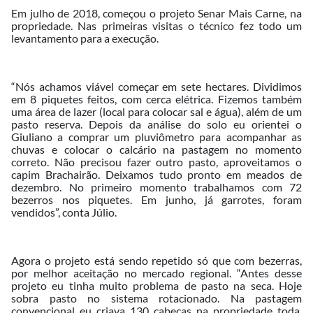
Em julho de 2018, começou o projeto Senar Mais Carne, na
propriedade. Nas primeiras visitas o técnico fez todo um
levantamento para a execução.
“Nós achamos viável começar em sete hectares. Dividimos
em 8 piquetes feitos, com cerca elétrica. Fizemos também
uma área de lazer (local para colocar sal e água), além de um
pasto reserva. Depois da análise do solo eu orientei o
Giuliano a comprar um pluviômetro para acompanhar as
chuvas e colocar o calcário na pastagem no momento
correto. Não precisou fazer outro pasto, aproveitamos o
capim Brachairão. Deixamos tudo pronto em meados de
dezembro. No primeiro momento trabalhamos com 72
bezerros nos piquetes. Em junho, já garrotes, foram
vendidos”, conta Júlio.
Agora o projeto está sendo repetido só que com bezerras,
por melhor aceitação no mercado regional. “Antes desse
projeto eu tinha muito problema de pasto na seca. Hoje
sobra pasto no sistema rotacionado. Na pastagem
convencional eu criava 130 cabeças na propriedade toda.