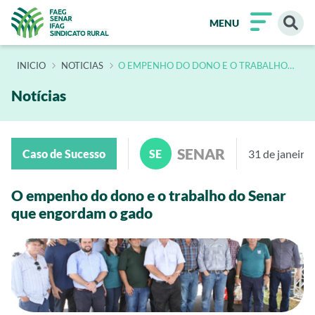
MENU
INÍCIO
NOTICIAS
O EMPENHO DO DONO E O TRABALHO
DO SENAR QUE ENGORDAM O GADO
Notícias
SENAR
Caso de Sucesso
SE
31 de janeiro
O empenho do dono e o trabalho do Senar
que engordam o gado