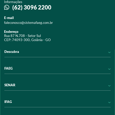
Informações
(62) 3096 2200
E-mail
faleconosco@sistemafaeg.com.br
Endereço
Rua 87 N.708 - Setor Sul
CEP: 74093-300, Goiânia - GO
Descubra
Notícias
FAEG
Acervo digital
Educação
Conheça a FAEG
SENAR
Programas e Serviços
Transparência
Eventos
Sindicatos
Conheça o SENAR
IFAG
Trabalhe conosco
Transparência
Políticas de privacidade
Política de Privacidade
Conheça o IFAG