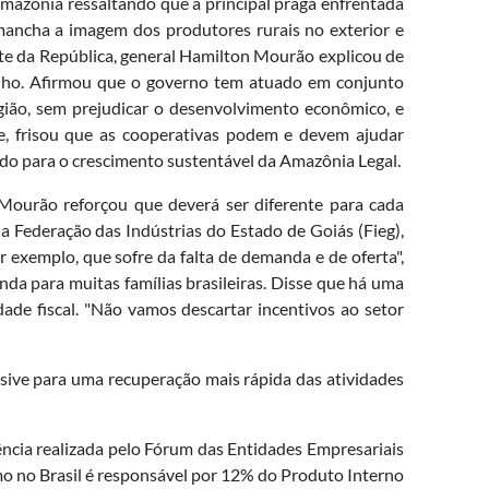
mazônia ressaltando que a principal praga enfrentada
 mancha a imagem dos produtores rurais no exterior e
nte da República, general Hamilton Mourão explicou de
elho. Afirmou que o governo tem atuado em conjunto
egião, sem prejudicar o desenvolvimento econômico, e
ve, frisou que as cooperativas podem e devem ajudar
do para o crescimento sustentável da Amazônia Legal.
 Mourão reforçou que deverá ser diferente para cada
a Federação das Indústrias do Estado de Goiás (Fieg),
 exemplo, que sofre da falta de demanda e de oferta",
da para muitas famílias brasileiras. Disse que há uma
ade fiscal. "Não vamos descartar incentivos ao setor
usive para uma recuperação mais rápida das atividades
ncia realizada pelo Fórum das Entidades Empresariais
mo no Brasil é responsável por 12% do Produto Interno