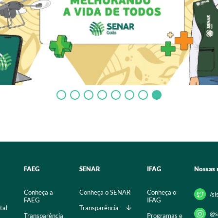
FAEG
SENAR
IFAG
Nossas 
Conheça a
Conheça o SENAR
Conheça o
/s
FAEG
IFAG
tal
Transparência
@s
Transparência
Programas e