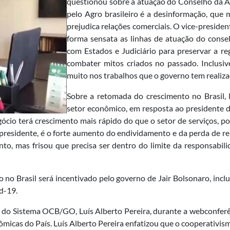
questionou sobre a atuação do Conselho da A
pelo Agro brasileiro é a desinformação, que
prejudica relações comerciais. O vice-preside
forma sensata as linhas de atuação do cons
com Estados e Judiciário para preservar a r
combater mitos criados no passado. Inclusi
muito nos trabalhos que o governo tem realiza
Sobre a retomada do crescimento no Brasil,
setor econômico, em resposta ao presidente d
ócio terá crescimento mais rápido do que o setor de serviços, por
presidente, é o forte aumento do endividamento e da perda de ren
o, mas frisou que precisa ser dentro do limite da responsabilid
 no Brasil será incentivado pelo governo de Jair Bolsonaro, incl
d-19.
e do Sistema OCB/GO, Luís Alberto Pereira, durante a webconferê
ômicas do País. Luís Alberto Pereira enfatizou que o cooperativis