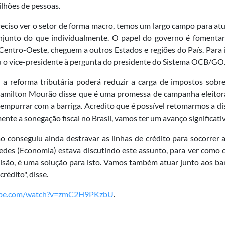
ilhões de pessoas.
eciso ver o setor de forma macro, temos um largo campo para atu
junto do que individualmente. O papel do governo é fomentar o
Centro-Oeste, cheguem a outros Estados e regiões do País. Para 
eu o vice-presidente à pergunta do presidente do Sistema OCB/GO
a reforma tributária poderá reduzir a carga de impostos sobre
amilton Mourão disse que é uma promessa de campanha eleitora
purrar com a barriga. Acredito que é possível retomarmos a dis
e a sonegação fiscal no Brasil, vamos ter um avanço significativo 
conseguiu ainda destravar as linhas de crédito para socorrer 
es (Economia) estava discutindo este assunto, para ver como co
visão, é uma solução para isto. Vamos também atuar junto aos ba
crédito", disse.
ube.com/watch?v=zmC2H9PKzbU
.