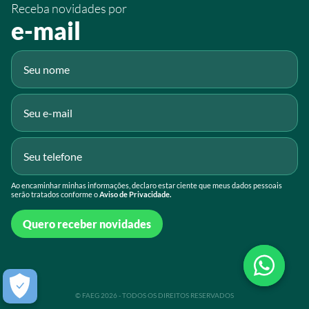
Receba novidades por
Fluig
e-mail
Gmail
Ao encaminhar minhas informações, declaro estar ciente que meus dados pessoais
serão tratados conforme o
Aviso de Privacidade.
Quero receber novidades
© FAEG 2026 - TODOS OS DIREITOS RESERVADOS