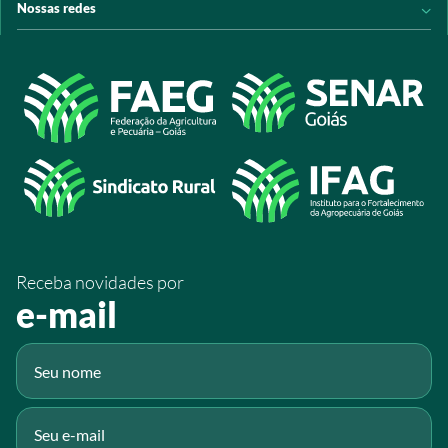
Nossas redes
Arrecadação
Programas e Serviços
Licitações
Publicações
/sistemafaeg
Acesso à Informação
@sistemafaeg
/SistemaFaeg
/sistemafaeg
/SistemaFaeg
/sistemafaeg
Receba novidades por
Fluig
e-mail
Gmail