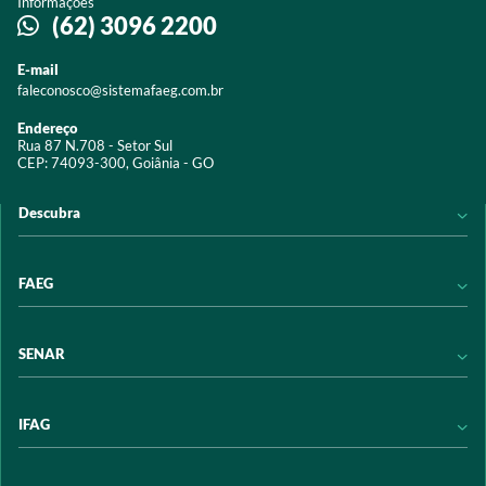
Informações
(62) 3096 2200
E-mail
faleconosco@sistemafaeg.com.br
Endereço
Rua 87 N.708 - Setor Sul
CEP: 74093-300, Goiânia - GO
Descubra
Notícias
FAEG
Acervo digital
Educação
Conheça a FAEG
SENAR
Programas e Serviços
Transparência
Eventos
Sindicatos
Conheça o SENAR
IFAG
Trabalhe conosco
Transparência
Políticas de privacidade
Política de Privacidade
Conheça o IFAG