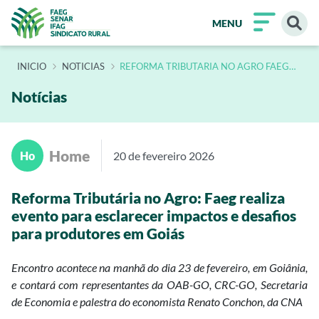
MENU
INÍCIO
NOTICIAS
REFORMA TRIBUTARIA NO AGRO FAEG
REALIZA EVENTO PARA ESCLARECER
IMPACTOS E DESAFIOS PARA
PRODUTORES EM GOIAS
Notícias
Home
Ho
20 de fevereiro 2026
Reforma Tributária no Agro: Faeg realiza
evento para esclarecer impactos e desafios
para produtores em Goiás
Encontro acontece na manhã do dia 23 de fevereiro, em Goiânia,
e contará com representantes da OAB-GO, CRC-GO, Secretaria
de Economia e palestra do economista Renato Conchon, da CNA