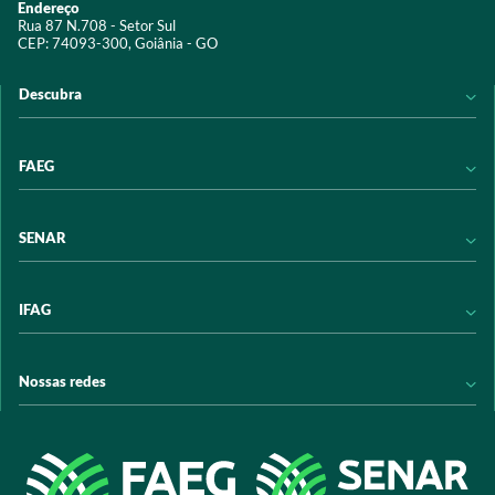
Endereço
Rua 87 N.708 - Setor Sul
CEP: 74093-300, Goiânia - GO
Descubra
Notícias
FAEG
Acervo digital
Educação
Conheça a FAEG
SENAR
Programas e Serviços
Transparência
Eventos
Sindicatos
Conheça o SENAR
IFAG
Trabalhe conosco
Transparência
Políticas de privacidade
Política de Privacidade
Conheça o IFAG
Nossas redes
Arrecadação
Programas e Serviços
Licitações
Publicações
/sistemafaeg
Acesso à Informação
@sistemafaeg