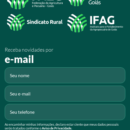
/SistemaFaeg
/sistemafaeg
/SistemaFaeg
/sistemafaeg
Receba novidades por
Fluig
e-mail
Gmail
Ao encaminhar minhas informações, declaro estar ciente que meus dados pessoais
serão tratados conforme o
Aviso de Privacidade.