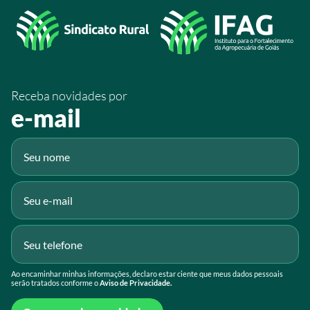
/sistemafaeg
/SistemaFaeg
/sistemafaeg
Receba novidades por
Fluig
e-mail
Gmail
Ao encaminhar minhas informações, declaro estar ciente que meus dados pessoais
serão tratados conforme o
Aviso de Privacidade.