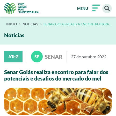
MENU
INÍCIO
NOTICIAS
SENAR GOIAS REALIZA ENCONTRO PARA
FALAR DOS POTENCIAIS E DESAFIOS DO
MERCADO DO MEL
Notícias
SENAR
ATeG
SE
27 de outubro 2022
Senar Goiás realiza encontro para falar dos
potenciais e desafios do mercado do mel