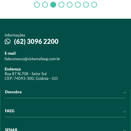
Informações
(62) 3096 2200
E-mail
faleconosco@sistemafaeg.com.br
Endereço
Rua 87 N.708 - Setor Sul
CEP: 74093-300, Goiânia - GO
Descubra
Notícias
FAEG
Acervo digital
Educação
Conheça a FAEG
SENAR