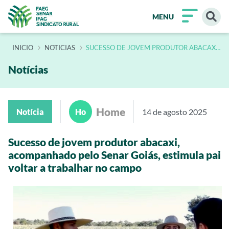
MENU
INÍCIO
NOTICIAS
SUCESSO DE JOVEM PRODUTOR ABACAXI
ACOMPANHADO PELO SENAR GOIAS
ESTIMULA PAI VOLTAR A TRABALHAR NO
CAMPO
Notícias
Home
Notícia
Ho
14 de agosto 2025
Sucesso de jovem produtor abacaxi,
acompanhado pelo Senar Goiás, estimula pai
voltar a trabalhar no campo