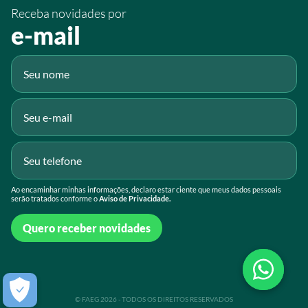
Receba novidades por
Fluig
e-mail
Gmail
Ao encaminhar minhas informações, declaro estar ciente que meus dados pessoais
serão tratados conforme o
Aviso de Privacidade.
Quero receber novidades
© FAEG 2026 - TODOS OS DIREITOS RESERVADOS