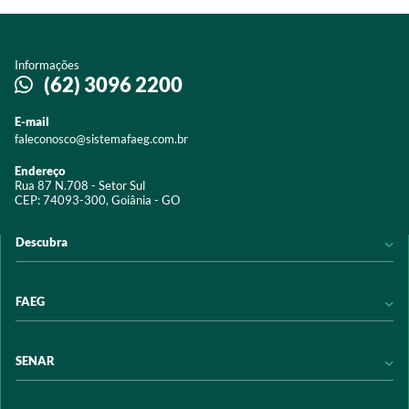
Informações
(62) 3096 2200
E-mail
faleconosco@sistemafaeg.com.br
Endereço
Rua 87 N.708 - Setor Sul
CEP: 74093-300, Goiânia - GO
Descubra
Notícias
FAEG
Acervo digital
Educação
Conheça a FAEG
SENAR
Programas e Serviços
Transparência
Eventos
Sindicatos
Conheça o SENAR