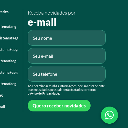
redes
Receba novidades por
e-mail
istemafaeg
istemafaeg
istemaFaeg
istemafaeg
istemaFaeg
istemafaeg
Ao encaminhar minhas informações, declaro estar ciente
que meus dados pessoais serão tratados conforme
o
Aviso de Privacidade.
ig
Quero receber novidades
ail