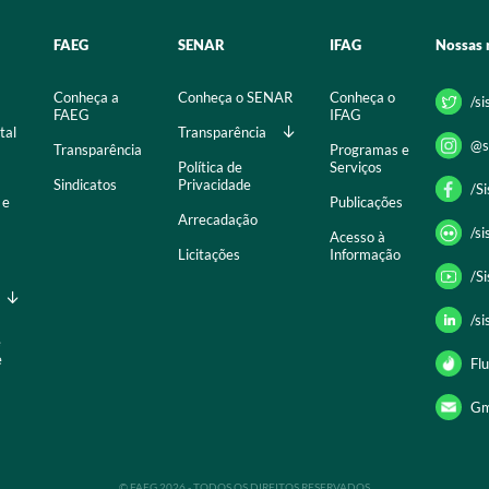
FAEG
SENAR
IFAG
Nossas 
Conheça a
Conheça o SENAR
Conheça o
/s
FAEG
IFAG
tal
Transparência
@s
Transparência
Programas e
Política de
Serviços
Sindicatos
Privacidade
/S
 e
Publicações
Arrecadação
/s
Acesso à
Licitações
Informação
/S
/s
e
e
Flu
Gm
© FAEG 2026 - TODOS OS DIREITOS RESERVADOS