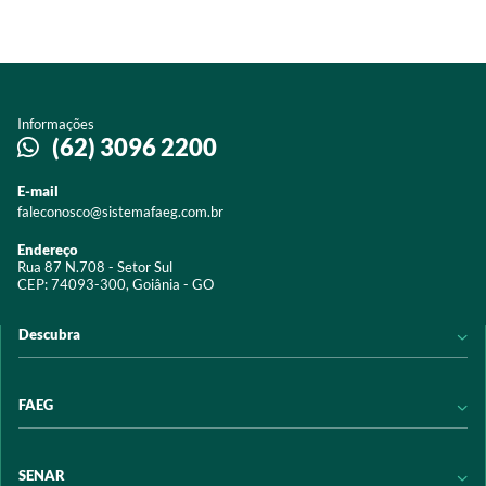
Informações
(62) 3096 2200
E-mail
faleconosco@sistemafaeg.com.br
Endereço
Rua 87 N.708 - Setor Sul
CEP: 74093-300, Goiânia - GO
Descubra
Notícias
FAEG
Acervo digital
Educação
Conheça a FAEG
SENAR
Programas e Serviços