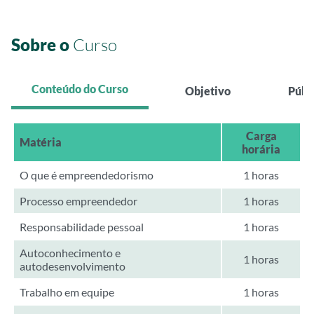
Sobre o
Curso
Conteúdo do Curso
Objetivo
Públ
Carga
Matéria
horária
O que é empreendedorismo
1 horas
Processo empreendedor
1 horas
Responsabilidade pessoal
1 horas
Autoconhecimento e
1 horas
autodesenvolvimento
Trabalho em equipe
1 horas