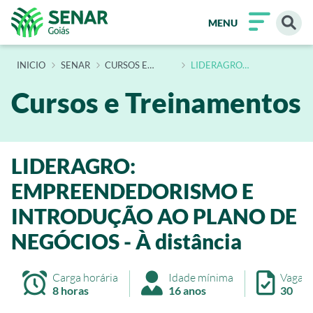
MENU
INÍCIO
SENAR
CURSOS E
LIDERAGRO
TREINAMENTOS
EMPREENDEDORISMO E
INTRODUCAO AO PLANO
DE NEGOCIOS A
Cursos e Treinamentos
DISTANCIA
LIDERAGRO:
EMPREENDEDORISMO E
INTRODUÇÃO AO PLANO DE
NEGÓCIOS - À distância
Carga horária
Idade mínima
Vagas
8 horas
16 anos
30