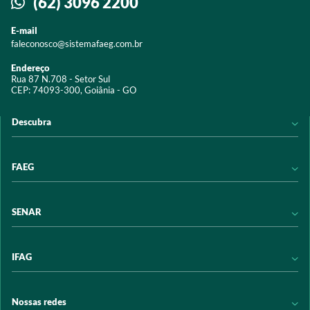
(62) 3096 2200
E-mail
faleconosco@sistemafaeg.com.br
Endereço
Rua 87 N.708 - Setor Sul
CEP: 74093-300, Goiânia - GO
Descubra
Notícias
FAEG
Acervo digital
Educação
Conheça a FAEG
SENAR
Programas e Serviços
Transparência
Eventos
Sindicatos
Conheça o SENAR
IFAG
Trabalhe conosco
Transparência
Políticas de privacidade
Política de Privacidade
Conheça o IFAG
Nossas redes
Arrecadação
Programas e Serviços