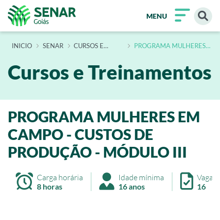
MENU
INÍCIO
SENAR
CURSOS E
PROGRAMA MULHERES
TREINAMENTOS
EM CAMPO CUSTOS DE
PRODUCAO MODULO III
Cursos e Treinamentos
PROGRAMA MULHERES EM
CAMPO - CUSTOS DE
PRODUÇÃO - MÓDULO III
Carga horária
Idade mínima
Vagas
8 horas
16 anos
16