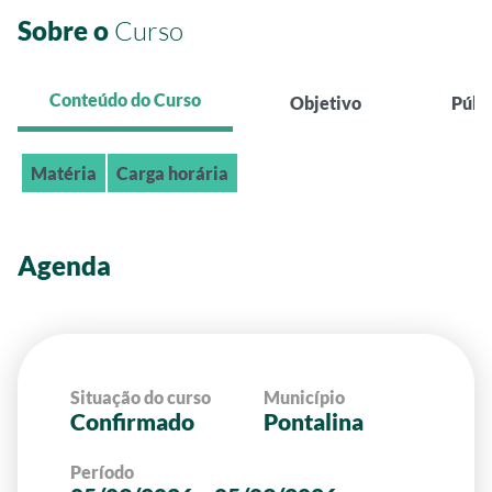
Sobre o
Curso
Conteúdo do Curso
Objetivo
Públ
Matéria
Carga horária
Agenda
Situação do curso
Município
Confirmado
Pontalina
Período