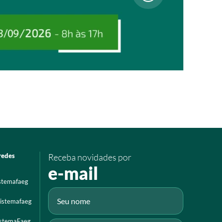
redes
Receba novidades por
e-mail
istemafaeg
istemafaeg
istemaFaeg