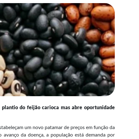
 plantio do feijão carioca mas abre oportunidade
s estabeleçam um novo patamar de preços em função da
 o avanço da doença, a população está demanda por