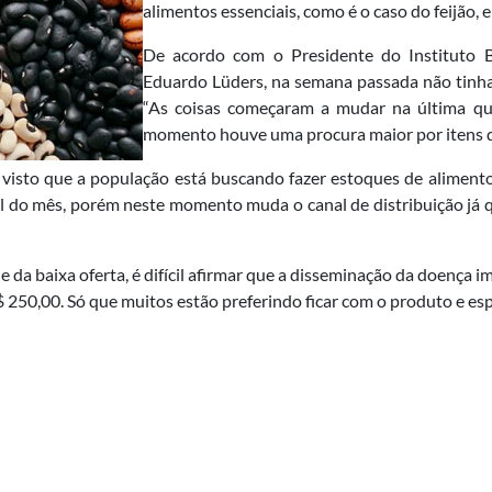
alimentos essenciais, como é o caso do feijão
De acordo com o Presidente do Instituto Br
Eduardo Lüders, na semana passada não tinh
“As coisas começaram a mudar na última qui
momento houve uma procura maior por itens de
isto que a população está buscando fazer estoques de aliment
l do mês, porém neste momento muda o canal de distribuição já q
 da baixa oferta, é difícil afirmar que a disseminação da doença i
250,00. Só que muitos estão preferindo ficar com o produto e esper