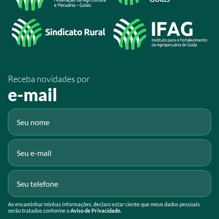
/SistemaFaeg
/sistemafaeg
/SistemaFaeg
/sistemafaeg
Receba novidades por
Fluig
e-mail
Gmail
Ao encaminhar minhas informações, declaro estar ciente que meus dados pessoais
serão tratados conforme o
Aviso de Privacidade.