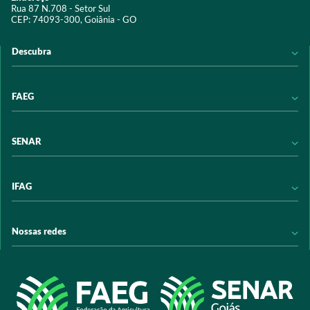
Rua 87 N.708 - Setor Sul
CEP: 74093-300, Goiânia - GO
Descubra
Notícias
FAEG
Acervo digital
Educação
Conheça a FAEG
SENAR
Programas e Serviços
Transparência
Eventos
Sindicatos
Conheça o SENAR
IFAG
Trabalhe conosco
Transparência
Políticas de privacidade
Política de Privacidade
Conheça o IFAG
Nossas redes
Arrecadação
Programas e Serviços
Licitações
Publicações
/sistemafaeg
Acesso à Informação
@sistemafaeg