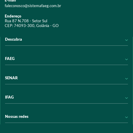
E-mail
faleconosco@sistemafaeg.com.br
Endereço
Rua 87 N.708 - Setor Sul
CEP: 74093-300, Goiânia - GO
Descubra
Notícias
FAEG
Acervo digital
Educação
Conheça a FAEG
SENAR
Programas e Serviços
Transparência
Eventos
Sindicatos
Conheça o SENAR
IFAG
Trabalhe conosco
Transparência
Políticas de privacidade
Política de Privacidade
Conheça o IFAG
Nossas redes
Arrecadação
Programas e Serviços
Licitações
Publicações
/sistemafaeg