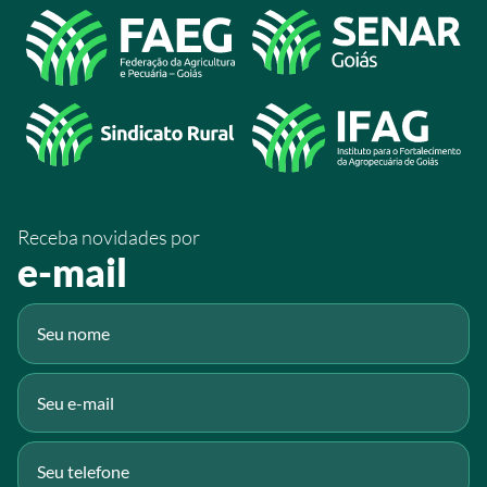
Acesso à Informação
@sistemafaeg
/SistemaFaeg
/sistemafaeg
/SistemaFaeg
/sistemafaeg
Receba novidades por
Fluig
e-mail
Gmail