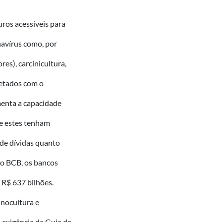
juros acessíveis para
navírus como, por
ores), carcinicultura,
fetados com o
menta a capacidade
ue estes tenham
 de dívidas quanto
 o BCB, os bancos
 R$ 637 bilhões.
inocultura e
a exigência de Guia de