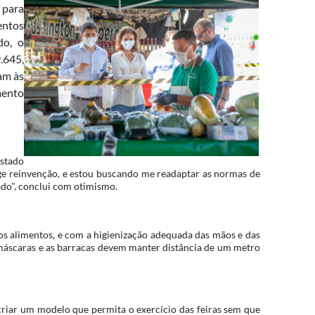
 para
entos
do, o
.645,
gam às
mento
Estado
ige reinvenção, e estou buscando me readaptar as normas de
ado", conclui com otimismo.
os alimentos, e com a higienização adequada das mãos e das
 máscaras e as barracas devem manter distância de um metro
criar um modelo que permita o exercício das feiras sem que