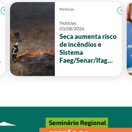
Notícias
Ler notícia
FAEG
Le
Notícias
03/08/2026
Seca aumenta risco
de incêndios e
Sistema
Faeg/Senar/Ifag
reforça ações de
prevenção