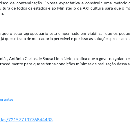
risco de contaminação. "Nossa expectativa é construir uma metodolo
ultura de todos os estados e ao Ministério da Agricultura para que o m
n.
a que o setor agropecuário está empenhado em viabilizar que os peq
á que se trata de mercadoria perecível e por isso as soluções precisam s
oiás, Antônio Carlos de Sousa Lima Neto, explica que o governo goiano e
procedimento para que se tenha condições mínimas de realização dessa a
eirantes
alerias/72157713776844433