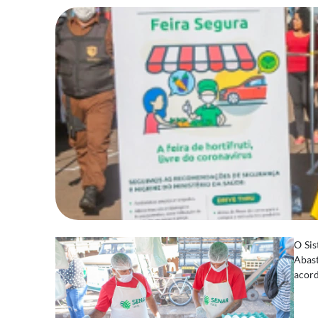
O Sis
Abast
acord