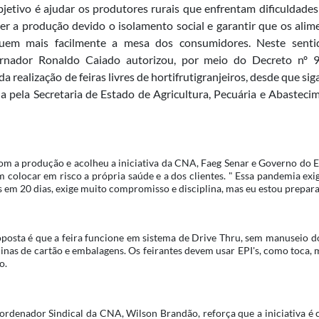
jetivo é ajudar os produtores rurais que enfrentam dificuldades
er a produção devido o isolamento social e garantir que os alim
uem mais facilmente a mesa dos consumidores.
Neste senti
rnador Ronaldo Caiado autorizou, por meio do Decreto nº 9
a realização de feiras livres de hortifrutigranjeiros, desde que si
a pela Secretaria de Estado de Agricultura, Pecuária e Abasteci
com a produção e acolheu a iniciativa da CNA, Faeg Senar e Governo do 
m colocar em risco a própria saúde e a dos clientes. " Essa pandemia ex
os em 20 dias, exige muito compromisso e disciplina, mas eu estou prepar
posta é que a feira funcione em sistema de Drive Thru, sem manuseio d
nas de cartão e embalagens. Os feirantes devem usar EPI's, como toca,
o.
rdenador Sindical da CNA, Wilson Brandão, reforça que a iniciativa é 