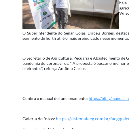
haja 
agric
Wilso
O Superintendente do Senar Goiás, Dirceu Borges, destac
segmento de hortfruti é o mais prejudicado nesse momento, j
O Secretário de Agricultura, Pecuária e Abastecimento de G
pandemia do coronavírus. " A proposta é buscar o melhor 
e feirantes", reforça Antônio Carlos.
Confira o manual de funcionamento:
https://bit.ly/manual_f
Galeria de fotos:
https://sistemafaeg.com.br/faeg/g