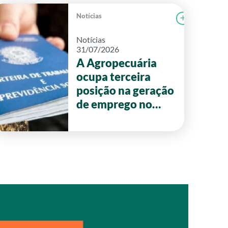
Notícias
r notícia
FAEG
Ler notícia
Notícias
31/07/2026
A Agropecuária
ocupa terceira
posição na geração
de emprego no
primeiro semestre
de 2026 em Goiás.