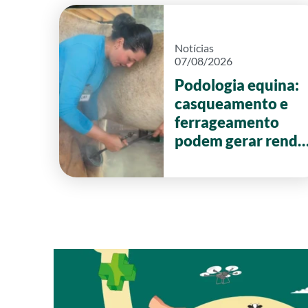
Notícias
07/08/2026
Podologia equina:
casqueamento e
ferrageamento
podem gerar renda
de até R$ 20 mil
por mês