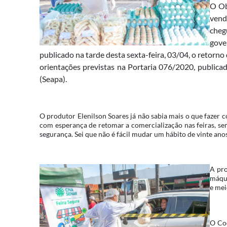
O Ob
vend
cheg
gove
publicado na tarde desta sexta-feira, 03/04, o retorno d
orientações previstas na Portaria 076/2020, publicad
(Seapa).
O produtor Elenilson Soares já não sabia mais o que fazer 
com esperança de retomar a comercialização nas feiras, se
segurança. Sei que não é fácil mudar um hábito de vinte an
A pro
máqui
e mei
O Coo