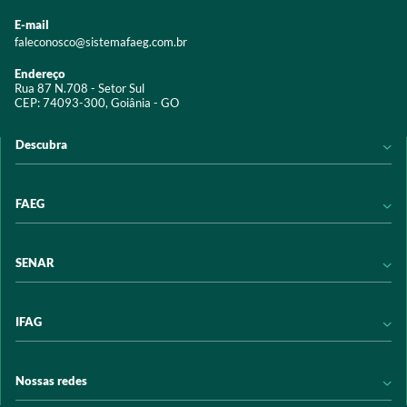
E-mail
faleconosco@sistemafaeg.com.br
Endereço
Rua 87 N.708 - Setor Sul
CEP: 74093-300, Goiânia - GO
Descubra
Notícias
FAEG
Acervo digital
Educação
Conheça a FAEG
SENAR
Programas e Serviços
Transparência
Eventos
Sindicatos
Conheça o SENAR
IFAG
Trabalhe conosco
Transparência
Políticas de privacidade
Política de Privacidade
Conheça o IFAG
Nossas redes
Arrecadação
Programas e Serviços