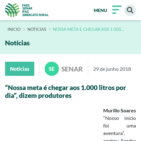
MENU
INÍCIO
NOTICIAS
NOSSA META E CHEGAR AOS 1 000
LITROS POR DIA DIZEM PRODUTORES 2
Notícias
SENAR
Notícias
SE
29 de junho 2018
“Nossa meta é chegar aos 1.000 litros por
dia”, dizem produtores
Murillo Soares
“Nosso início
foi uma
aventura”,
contou Sandra