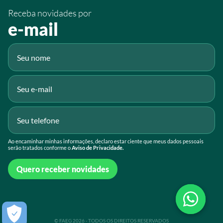
Receba novidades por
Fluig
e-mail
Gmail
Ao encaminhar minhas informações, declaro estar ciente que meus dados pessoais
serão tratados conforme o
Aviso de Privacidade.
Quero receber novidades
© FAEG 2026 - TODOS OS DIREITOS RESERVADOS