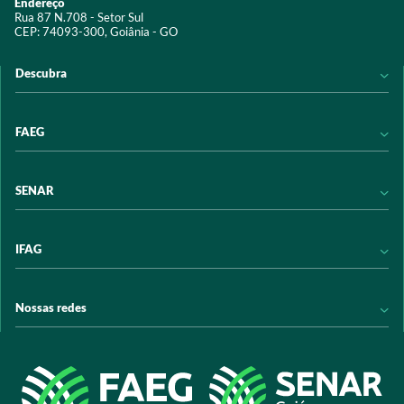
Endereço
Rua 87 N.708 - Setor Sul
CEP: 74093-300, Goiânia - GO
Descubra
Notícias
FAEG
Acervo digital
Educação
Conheça a FAEG
SENAR
Programas e Serviços
Transparência
Eventos
Sindicatos
Conheça o SENAR
IFAG
Trabalhe conosco
Transparência
Políticas de privacidade
Política de Privacidade
Conheça o IFAG
Nossas redes
Arrecadação
Programas e Serviços
Licitações
Publicações
/sistemafaeg
Acesso à Informação
@sistemafaeg