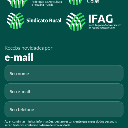
/SistemaFaeg
/sistemafaeg
/SistemaFaeg
/sistemafaeg
Receba novidades por
Fluig
e-mail
Gmail
Ao encaminhar minhas informações, declaro estar ciente que meus dados pessoais
serão tratados conforme o
Aviso de Privacidade.