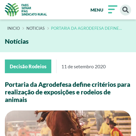
MENU
INÍCIO
NOTICIAS
PORTARIA DA AGRODEFESA DEFINE
CRITERIOS PARA REALIZACAO DE
EXPOSICOES E RODEIOS DE ANIMAIS
Notícias
Decisão Rodeios
11 de setembro 2020
Portaria da Agrodefesa define critérios para
realização de exposições e rodeios de
animais