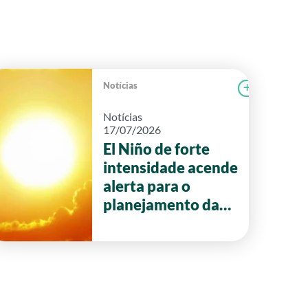
Notícias
r notícia
FAEG
Ler notícia
Notícias
17/07/2026
El Niño de forte
intensidade acende
alerta para o
planejamento da
safra 2026/27 em
Goiás