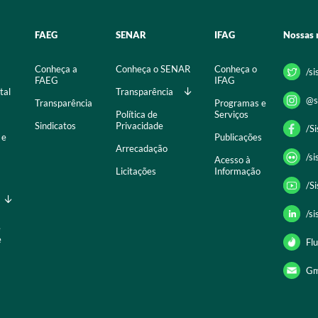
FAEG
SENAR
IFAG
Nossas 
Conheça a
Conheça o SENAR
Conheça o
/s
FAEG
IFAG
tal
Transparência
@s
Transparência
Programas e
Política de
Serviços
Sindicatos
Privacidade
/S
 e
Publicações
Arrecadação
/s
Acesso à
Licitações
Informação
/S
/s
e
e
Flu
Gm