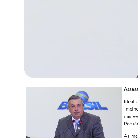
Asses
Ideali
“melho
nas ve
Pecuár
As med