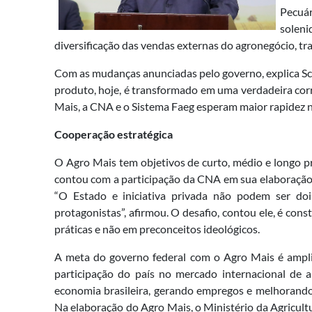
Pecuár
solen
diversificação das vendas externas do agronegócio, t
Com as mudanças anunciadas pelo governo, explica Sch
produto, hoje, é transformado em uma verdadeira corr
Mais, a CNA e o Sistema Faeg esperam maior rapidez na
Cooperação estratégica
O Agro Mais tem objetivos de curto, médio e longo p
contou com a participação da CNA em sua elaboração,
“O Estado e iniciativa privada não podem ser dois
protagonistas”, afirmou. O desafio, contou ele, é con
práticas e não em preconceitos ideológicos.
A meta do governo federal com o Agro Mais é ampli
participação do país no mercado internacional de a
economia brasileira, gerando empregos e melhorando 
Na elaboração do Agro Mais, o Ministério da Agricult