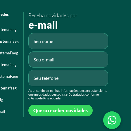
redes
Receba novidades por
e-mail
istemafaeg
istemafaeg
istemaFaeg
istemafaeg
istemaFaeg
istemafaeg
Ao encaminhar minhas informações, declaro estar ciente
que meus dados pessoais serão tratados conforme
o
Aviso de Privacidade.
ig
Quero receber novidades
ail