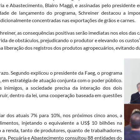
ia e Abastecimento, Blairo Maggi, e assinadas pelo presidente e
idade de lançamento do programa, Schreiner destacou a impo
radicionalmente concentradas nas exportações de grãos e carnes.
reiner, as consequências positivas serão imediatas nos elos das c
ida de obstáculos, prejudicando o produtor e elevando os custos”,
 liberação dos registros dos produtos agropecuários, evitando du
razo. Segundo explicou o presidente da Faeg, o programa
 em estratégia de atuação conjunta com o poder público.
 inimigos, a sociedade precisa da interação dos dois
struir, dentro da lei, uma cooperação baseada em questões
ar dos atuais 7% para 10%, nos próximos cinco anos, a
limentos, injetando o equivalente a US$ 10 bilhões na
a renda, tanto de produtores, quanto de trabalhadores.
ura, Pecuária e Abastecimento consultou 88 entidades do