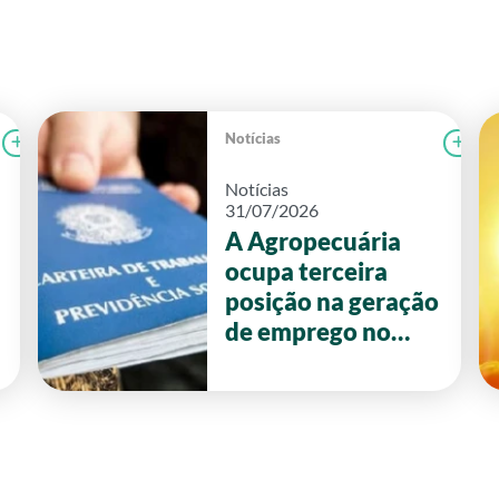
Notícias
Ler notícia
FAEG
Le
Notícias
31/07/2026
A Agropecuária
ocupa terceira
posição na geração
de emprego no
primeiro semestre
de 2026 em Goiás.