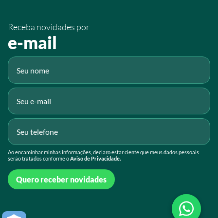
/sistemafaeg
Receba novidades por
Fluig
e-mail
Gmail
Ao encaminhar minhas informações, declaro estar ciente que meus dados pessoais
serão tratados conforme o
Aviso de Privacidade.
Quero receber novidades