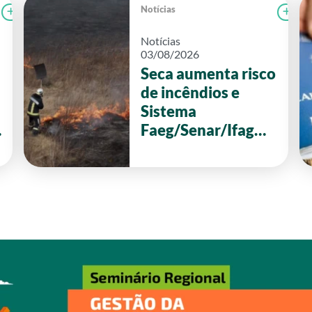
Notícias
Ler notícia
CAMPOLAB
Le
Notícias
03/08/2026
Seca aumenta risco
de incêndios e
Sistema
Faeg/Senar/Ifag
reforça ações de
prevenção