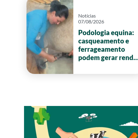
Notícias
07/08/2026
Podologia equina:
casqueamento e
ferrageamento
podem gerar renda
de até R$ 20 mil
por mês