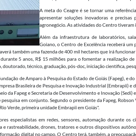
A meta do Ceagre é se tornar uma referênc
apresentar soluções inovadoras e precisas 
agronegócio. As atividades do Centro tiveram 
Além da infraestrutura de laboratórios, sal
Goiano, o Centro de Excelência receberá um 
haverá também uma fazenda de 400 mil hectares que irá funciona
, durante 5 anos, R$ 15 milhões para o fomentar a realização de
 doutorado, técnico, graduação, pós-doc, iniciação científica, pesqu
 Fundação de Amparo à Pesquisa do Estado de Goiás (Fapeg), e do
mpresa Brasileira de Pesquisa e Inovação Industrial (Embrapii) e do
io da Fapeg e Secretaria de Desenvolvimento e Inovação (Sedi) e 
 pesquisa em conjunto. Segundo o presidente da Fapeg, Robson V
Rio Verde, primeira unidade Embrapii em Goiás".
ores especialistas em redes, sensores, automação durante os c
 e rastreabilidade, drones, tratores e outros dispositivos autôno
ransformação digital no campo. O Centro terá, também, a preocupa