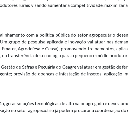
rodutores rurais visando aumentar a competitividade, maximizar a 
m alinhamento com a política pública do setor agropecuário de
. Um grupo de pesquisa aplicada e inovação vai atuar nas deman
to, Emater, Agrodefesa e Ceasa), promovendo treinamentos, apli
, na transferência de tecnologia para o pequeno e médio produto
estão de Safras e Pecuária do Ceagre vai atuar em gestão de ferti
ligente; previsão de doenças e infestação de insetos; aplicação in
o, gerar soluções tecnológicas de alto valor agregado e deve aum
vação no setor agropecuário já podem procurar a coordenação do c