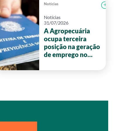
Notícias
r notícia
CAMPOLAB
Ler notícia
Notícias
31/07/2026
A Agropecuária
ocupa terceira
posição na geração
de emprego no
primeiro semestre
de 2026 em Goiás.