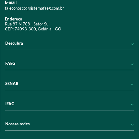
E-mail
faleconosco@sistemafaeg.com.br
Endereço
Rua 87 N.708 - Setor Sul
CEP: 74093-300, Goiânia - GO
Descubra
Notícias
FAEG
Acervo digital
Educação
Conheça a FAEG
SENAR
Programas e Serviços
Transparência
Eventos
Sindicatos
Conheça o SENAR
IFAG
Trabalhe conosco
Transparência
Políticas de privacidade
Política de Privacidade
Conheça o IFAG
Nossas redes
Arrecadação
Programas e Serviços
Licitações
Publicações
/sistemafaeg