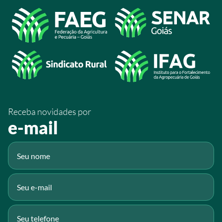
Acesso à Informação
@sistemafaeg
/SistemaFaeg
/sistemafaeg
/SistemaFaeg
/sistemafaeg
Receba novidades por
Fluig
e-mail
Gmail