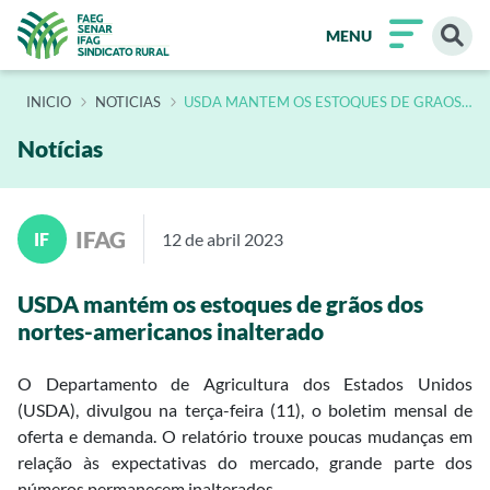
MENU
INÍCIO
NOTICIAS
USDA MANTEM OS ESTOQUES DE GRAOS
DOS NORTES AMERICANOS INALTERADO
Notícias
IFAG
IF
12 de abril 2023
USDA mantém os estoques de grãos dos
nortes-americanos inalterado
O Departamento de Agricultura dos Estados Unidos
(USDA), divulgou na terça-feira (11), o boletim mensal de
oferta e demanda. O relatório trouxe poucas mudanças em
relação às expectativas do mercado, grande parte dos
números permanecem inalterados.