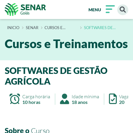
MENU
INÍCIO
SENAR
CURSOS E
SOFTWARES DE
TREINAMENTOS
GESTAO AGRICOLA
Cursos e Treinamentos
SOFTWARES DE GESTÃO
AGRÍCOLA
Carga horária
Idade mínima
Vagas
10 horas
18 anos
20
Sobre o
Curso