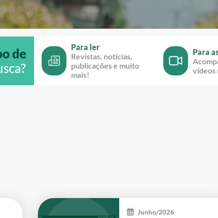
Para ler
po de
Para as
Revistas, notícias,
Acompa
usca?
publicações e muito
vídeos
mais!
Junho/2026