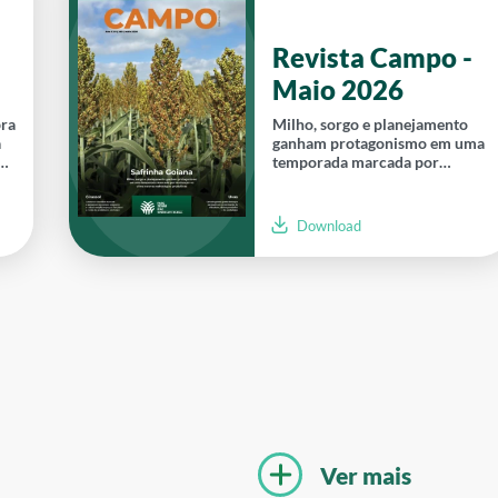
Revista Campo -
Maio 2026
bra
Milho, sorgo e planejamento
a
ganham protagonismo em uma
do
temporada marcada por
mudanças no clima e novas
estratégias produtivas.
Download
Ver mais