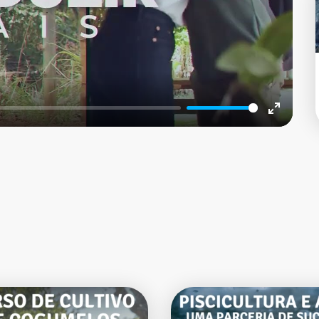
Enter
fullscree