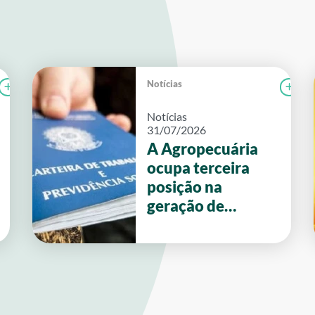
Notícias
Ler notícia
SENAR
Le
Notícias
31/07/2026
A Agropecuária
ocupa terceira
posição na
geração de
emprego no
primeiro semestre
de 2026 em Goiás.