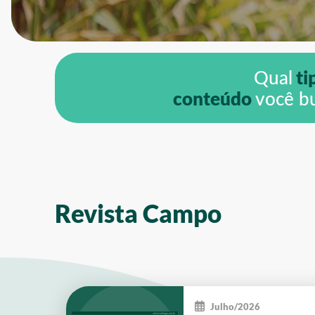
Qual
ti
conteúdo
você b
Revista Campo
Julho/2026