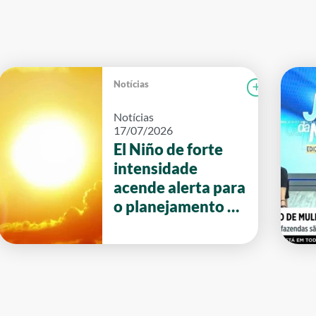
Notícias
r notícia
SENAR
Ler notícia
Notícias
17/07/2026
El Niño de forte
intensidade
acende alerta para
o planejamento da
safra 2026/27 em
Goiás